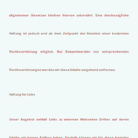
allgemeinen Gesetzen bleiben hiervon unberührt. Eine diesbezügliche
Haftung ist jedoch erst ab dem Zeitpunkt der Kenntnis einer konkreten
Rechtsverletzung möglich. Bei Bekanntwerden von entsprechenden
Rechtsverletzungen werden wir diese Inhalte umgehend entfernen.
Haftung für Links
Unser Angebot enthält Links zu externen Webseiten Dritter, auf deren
Inhalte wir keinen Einfluss haben. Deshalb können wir für diese fremden